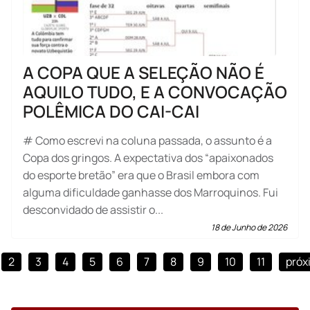
A COPA QUE A SELEÇÃO NÃO É
AQUILO TUDO, E A CONVOCAÇÃO
POLÊMICA DO CAI-CAI
# Como escrevi na coluna passada, o assunto é a
Copa dos gringos. A expectativa dos “apaixonados
do esporte bretão” era que o Brasil embora com
alguma dificuldade ganhasse dos Marroquinos. Fui
desconvidado de assistir o...
18 de Junho de 2026
2
3
4
5
6
7
8
9
10
11
próx