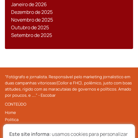
Janeiro de 2026
Dezembro de 2025
Novembro de 2025
Outubro de 2025
Setembro de 2025
”Fotógrafo e jornalista. Responsável pelo marketing jornalistico em
duas campanhas vitoriosas(Collor e FHC), polêmico, justo com boas
atitudes, rígido com as maracutaias de governos e políticos. Amado
por poucos, e …..” - Escobar
CONTEÚDO
Home
Politica
Economia
Este site informa:
usamos cookies para personalizar
Internacional