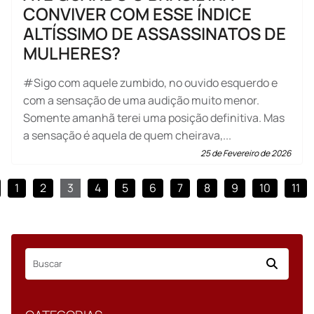
CONVIVER COM ESSE ÍNDICE
ALTÍSSIMO DE ASSASSINATOS DE
MULHERES?
#Sigo com aquele zumbido, no ouvido esquerdo e
com a sensação de uma audição muito menor.
Somente amanhã terei uma posição definitiva. Mas
a sensação é aquela de quem cheirava,...
25 de Fevereiro de 2026
1
2
3
4
5
6
7
8
9
10
11