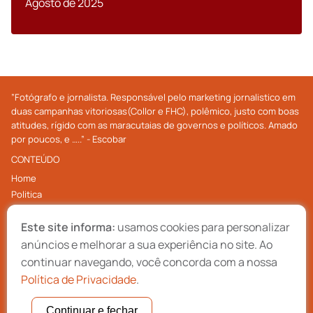
Agosto de 2025
”Fotógrafo e jornalista. Responsável pelo marketing jornalistico em
duas campanhas vitoriosas(Collor e FHC), polêmico, justo com boas
atitudes, rígido com as maracutaias de governos e políticos. Amado
por poucos, e …..” - Escobar
CONTEÚDO
Home
Politica
Economia
Este site informa:
usamos cookies para personalizar
Internacional
Cultura
anúncios e melhorar a sua experiência no site. Ao
Contato
continuar navegando, você concorda com a nossa
ACOMPANHE NAS REDES
Política de Privacidade
.
Continuar e fechar