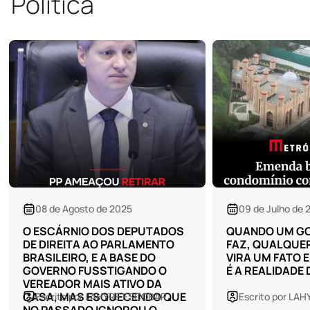
Política
09 de Julho de 2025
03 de Julho de 
QUANDO UM GOVÊRNO NADA
NA HORA DO "A
FAZ, QUALQUER ASSINATURA
SIILENCIO, NA 
VIRA UM FATO ESPECIAL, ESSA
OPOSITOR ESC
É A REALIDADE DE ITAPEMA
EGRÉGIA CASA
"PARCEIRAS D
Escrito por LAHYRE ESCOBAR
Escrito por LA