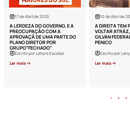
10 de Abril de 2025
20 de Março de
A DIREITA TEM POR NORMA
A FUGA PARA O
VOLTAR ATRÁZ, TRUMP E
“BANANINHA” E
GILVAN FEDERAL PEDIRAM
MEDROSO DO JA
PENICO
DO FILHO
Escrito por Lahyre Escobar
Escrito por Lah
Ler mais
Ler mais