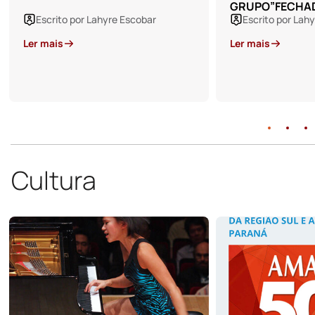
GRUPO”FECHADO”
Escrito por Lahyre Escobar
Ler mais
Cultura
05 de Março de
A VITÓRIA DA BE
DELÍRIO DO T
QUE É O REI DO