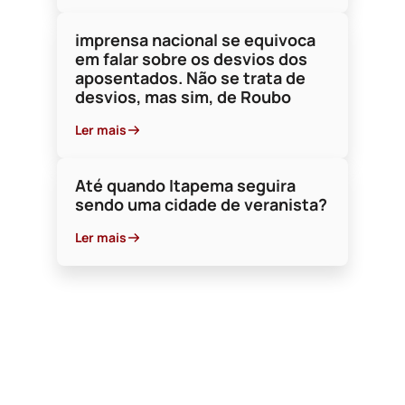
Ler mais
Ler mais
imprensa nacional se equivoca
em falar sobre os desvios dos
aposentados. Não se trata de
desvios, mas sim, de Roubo
Ler mais
Até quando Itapema seguira
sendo uma cidade de veranista?
Ler mais
19 de Fevereiro d
A CAÇA AS BRUXA
BRASÍLIA, E O L
SALGUEIRO!
Escrito por Lahyr