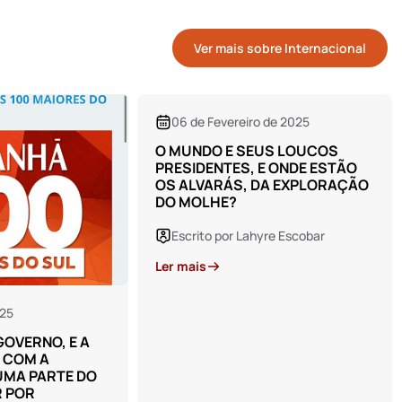
Ver mais sobre Internacional
 de 2025
06 de Novembro de 2024
US LOUCOS
AS CRÍTICAS A UPA E AO
E ONDE ESTÃO
HOSPITAL ESTÃO
DA EXPLORAÇÃO
DEMASIADAS. O POVO NÃO
ACEITA QUE O HOSPITAL TEM
SUAS LIMITAÇÕES
yre Escobar
Escrito por Lahyre Escobar
Ler mais