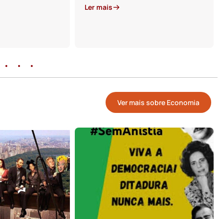
Ler mais
Ver mais sobre Economia
05 de Março de 2025
A VITÓRIA DA BEIJA FLOR E O
DELÍRIO DO TRUMP ACHANDO
QUE É O REI DO MUNDO.
Escrito por Lahyre Escobar