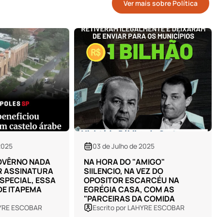
Ver mais sobre Política
2025
30 de Junho de 2025
MIGO"
O PREFEITO DA CIDADE
VEZ DO
TENTANDO VENDER ALGO QUE
ARCÉU NA
ELE NUNCA TEVE:
, COM AS
COMPETÊNCIA
A COMIDA
HYRE ESCOBAR
Escrito por LAHYRE ESCOBAR