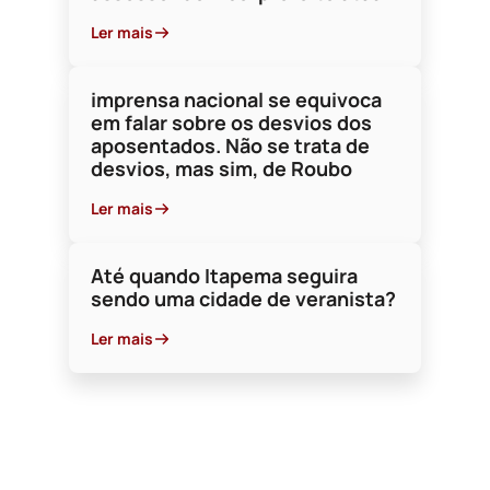
É DEMOCRACIA, 
“TURMA DA NEUR
Escrito por Lahyr
Ler mais
Ler mais
imprensa nacional se equivoca
em falar sobre os desvios dos
aposentados. Não se trata de
desvios, mas sim, de Roubo
Ler mais
Até quando Itapema seguira
sendo uma cidade de veranista?
Ler mais
19 de Fevereiro de 2025
A CAÇA AS BRUXAS AQUI E EM
BRASÍLIA, E O LINDO SAMBA DO
SALGUEIRO!