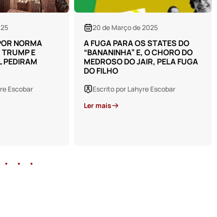
Ler mais
 2025
S STATES DO
, O CHORO DO
IR, PELA FUGA
yre Escobar