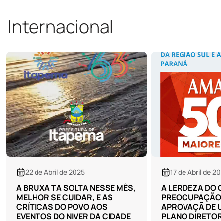
Internacional
06 de Fevereiro
O MUNDO E SE
PRESIDENTES, 
OS ALVARÁS, 
DO MOLHE?
Escrito por Lah
Ler mais
17 de Abril de 2025
A LERDEZA DO GOVERNO, E A
PREOCUPAÇÃO COM A
APROVAÇÃ DE UMA PARTE DO
PLANO DIRETOR POR