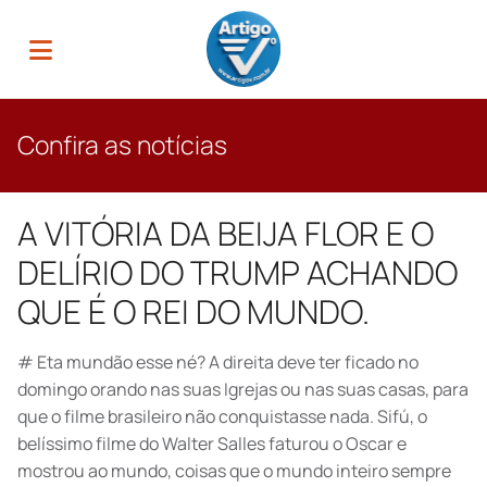
Confira as notícias
A VITÓRIA DA BEIJA FLOR E O
DELÍRIO DO TRUMP ACHANDO
QUE É O REI DO MUNDO.
# Eta mundão esse né? A direita deve ter ficado no
domingo orando nas suas Igrejas ou nas suas casas, para
que o filme brasileiro não conquistasse nada. Sifú, o
belíssimo filme do Walter Salles faturou o Oscar e
mostrou ao mundo, coisas que o mundo inteiro sempre