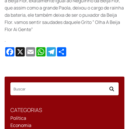
a Beija Flor, exatamente igual ao Neguinho da Beija Flor,
que assim como a grande Paola, deixou o cargo de rainha
da bateria, ele também deixa de ser o puxador da Beija
Flor. vamos sentir saudades daquele Grito ” Olha A Beija
Flor Ai Gente”
.
Facebook
X
Email
WhatsApp
Telegram
Share
CATEGORIAS
Política
Economia