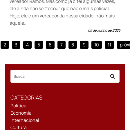
vereador Ramos. Mas como já citei algumas vezes,
ele ainda não se "tocou" que não é mais policial.
Hoje, ele é um vereador da nossa cidade, não mais
aquele...
05 de Junho de 2025
2
3
4
5
6
7
8
9
10
11
próx
CATEGORIAS
Política
Economia
Internacional
Cultura