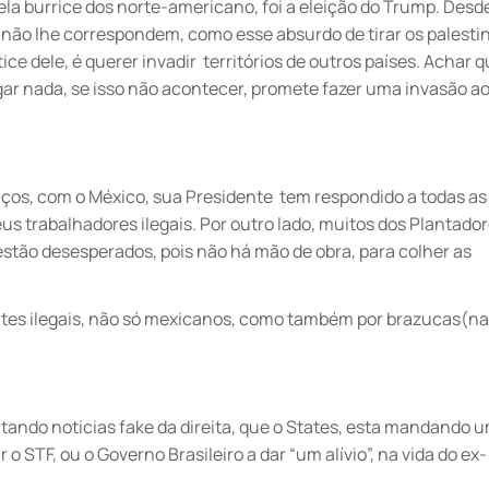
la burrice dos norte-americano, foi a eleição do Trump. Desd
 não lhe correspondem, como esse absurdo de tirar os palesti
tice dele, é querer invadir territórios de outros países. Achar 
r nada, se isso não acontecer, promete fazer uma invasão a
aços, com o México, sua Presidente tem respondido a todas as
eus trabalhadores ilegais. Por outro lado, muitos dos Plantador
estão desesperados, pois não há mão de obra, para colher as
antes ilegais, não só mexicanos, como também por brazucas(na
antando noticias fake da direita, que o States, esta mandando 
 STF, ou o Governo Brasileiro a dar “um alívio”, na vida do ex-