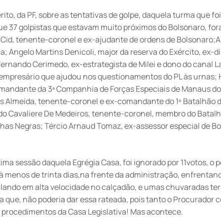
o, da PF, sobre as tentativas de golpe, daquela turma que fo
que 37 golpistas que estavam muito próximos do Bolsonaro, fo
a Cid, tenente-coronel e ex-ajudante de ordens de Bolsonaro;
a; Angelo Martins Denicoli, major da reserva do Exército, ex-di
Fernando Cerimedo, ex-estrategista de Milei e dono do canal L
 empresário que ajudou nos questionamentos do PL às urnas; 
comandante da 3ª Companhia de Forças Especiais de Manaus do
 Almeida, tenente-coronel e ex-comandante do 1º Batalhão 
do Cavaliere De Medeiros, tenente-coronel, membro do Batal
has Negras; Tércio Arnaud Tomaz, ex-assessor especial de Bo
tima sessão daquela Egrégia Casa, foi ignorado por 11votos, o 
 à menos de trinta dias,na frente da administração, enfrentan
culando em alta velocidade no calçadão, e umas chuvaradas terr
que, não poderia dar essa rateada, pois tanto o Procurador 
 procedimentos da Casa Legislativa! Mas acontece.