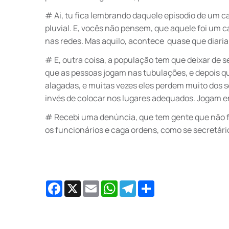
# Ai, tu fica lembrando daquele episodio de um 
pluvial. E, vocês não pensem, que aquele foi um c
nas redes. Mas aquilo, acontece quase que diari
# E, outra coisa, a população tem que deixar de ser
que as pessoas jogam nas tubulações, e depois
alagadas, e muitas vezes eles perdem muito dos 
invés de colocar nos lugares adequados. Jogam e
# Recebi uma denúncia, que tem gente que não f
os funcionários e caga ordens, como se secretári
Facebook
X
Email
WhatsApp
Telegram
Share