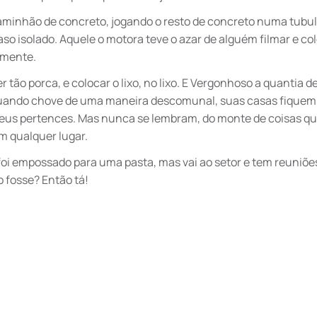
caminhão de concreto, jogando o resto de concreto numa tubu
aso isolado. Aquele o motora teve o azar de alguém filmar e co
amente.
 tão porca, e colocar o lixo, no lixo. E Vergonhoso a quantia d
 quando chove de uma maneira descomunal, suas casas fiquem
seus pertences. Mas nunca se lembram, do monte de coisas qu
m qualquer lugar.
oi empossado para uma pasta, mas vai ao setor e tem reuniõ
o fosse? Então tá!