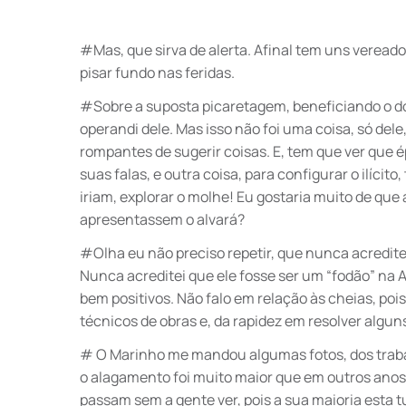
#Mas, que sirva de alerta. Afinal tem uns veread
pisar fundo nas feridas.
#Sobre a suposta picaretagem, beneficiando o don
operandi dele. Mas isso não foi uma coisa, só del
rompantes de sugerir coisas. E, tem que ver que é
suas falas, e outra coisa, para configurar o ilíci
iriam, explorar o molhe! Eu gostaria muito de qu
apresentassem o alvará?
#Olha eu não preciso repetir, que nunca acreditei
Nunca acreditei que ele fosse ser um “fodão” na
bem positivos. Não falo em relação às cheias, poi
técnicos de obras e, da rapidez em resolver algu
# O Marinho me mandou algumas fotos, dos traba
o alagamento foi muito maior que em outros anos.
passam sem a gente ver, pois a sua maioria esta 