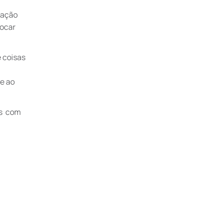
lação
locar
e coisas
e ao
es com