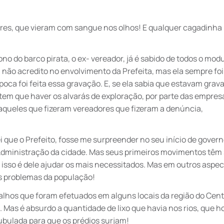
ores, que vieram com sangue nos olhos! E qualquer cagadinha 
o do barco pirata, o ex- vereador, já é sabido de todos o mod
e, não acredito no envolvimento da Prefeita, mas ela sempre fo
poca foi feita essa gravação. E, se ela sabia que estavam grav
to, tem que haver os alvarás de exploração, por parte das empre
e aqueles que fizeram vereadores que fizeram a denúncia,
 que o Prefeito, fosse me surpreender no seu início de govern
 Administração da cidade. Mas seus primeiros movimentos têm 
s isso é dele ajudar os mais necessitados. Mas em outros aspe
ns problemas da população!
lhos que foram efetuados em alguns locais da região do Cent
 Mas é absurdo a quantidade de lixo que havia nos rios, que h
tubulada para que os prédios surjam!