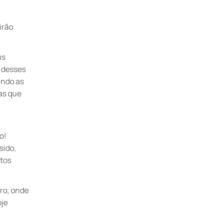
irão
us
i desses
ando as
sas que
o!
sido,
ctos
ro, onde
oje