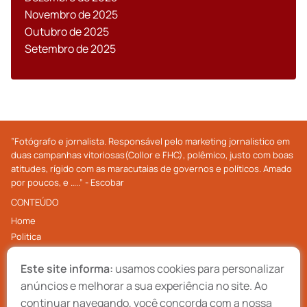
Novembro de 2025
Outubro de 2025
Setembro de 2025
”Fotógrafo e jornalista. Responsável pelo marketing jornalistico em
duas campanhas vitoriosas(Collor e FHC), polêmico, justo com boas
atitudes, rígido com as maracutaias de governos e políticos. Amado
por poucos, e …..” - Escobar
CONTEÚDO
Home
Politica
Economia
Este site informa:
usamos cookies para personalizar
Internacional
Cultura
anúncios e melhorar a sua experiência no site. Ao
Contato
continuar navegando, você concorda com a nossa