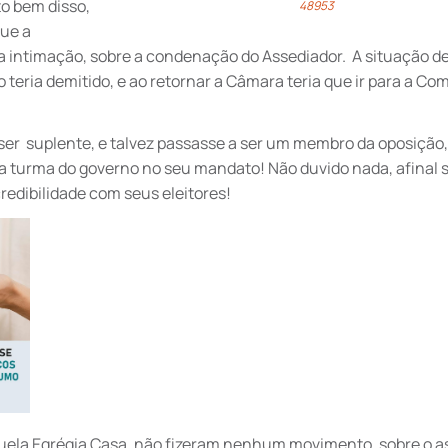
o bem disso,
48953
que a
a intimação, sobre a condenação do Assediador. A situação de
 teria demitido, e ao retornar a Câmara teria que ir para a Co
 ser suplente, e talvez passasse a ser um membro da oposição,
da turma do governo no seu mandato! Não duvido nada, afinal s
credibilidade com seus eleitores!
uela Egrégia Casa, não fizeram nenhum movimento, sobre o a