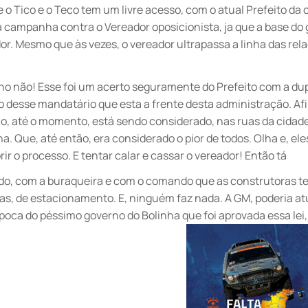
e o Tico e o Teco tem um livre acesso, com o atual Prefeito da 
 campanha contra o Vereador oposicionista, ja que a base do
or. Mesmo que às vezes, o vereador ultrapassa a linha das rel
ho não! Esse foi um acerto seguramente do Prefeito com a dup
ilo desse mandatário que esta a frente desta administração. Afi
o, até o momento, está sendo considerado, nas ruas da cidade
 Que, até então, era considerado o pior de todos. Olha e, ele
rir o processo. E tentar calar e cassar o vereador! Então tá
nado, com a buraqueira e com o comando que as construtoras t
gas, de estacionamento. E, ninguém faz nada. A GM, poderia at
época do péssimo governo do Bolinha que foi aprovada essa lei