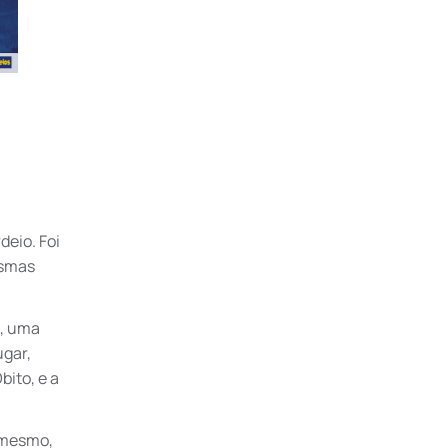
eio. Foi
esmas
É, uma
ugar,
ito, e a
 mesmo,