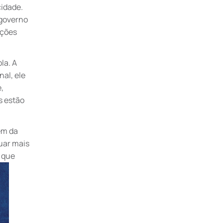
cidade.
 governo
ações
la. A
nal, ele
,
s estão
em da
uar mais
, que