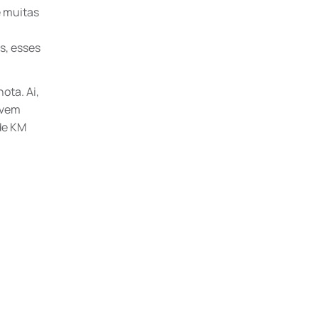
e muitas
s, esses
ota. Ai,
 vem
de KM