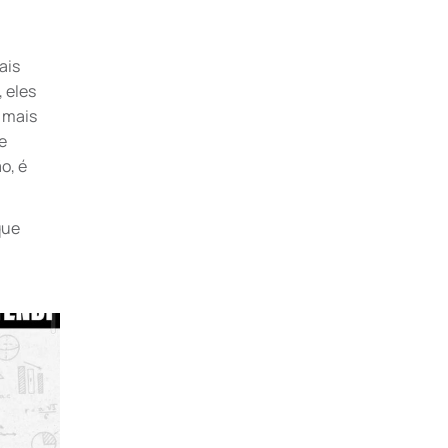
ais
 eles
e mais
e
o, é
que