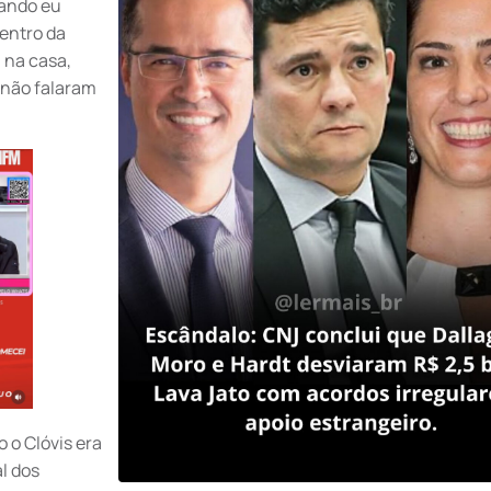
uando eu
entro da
 na casa,
 não falaram
 o Clóvis era
l dos