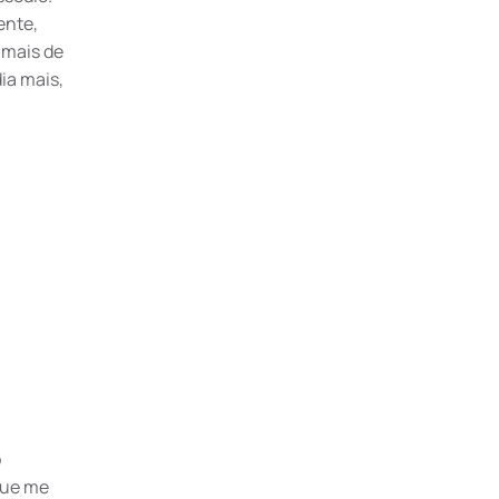
ente,
 mais de
ia mais,
o
que me