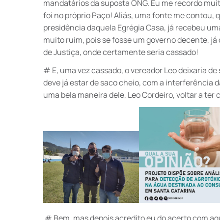
mandatários da suposta ONG. Eu me recordo muit
foi no próprio Paço! Aliás, uma fonte me contou, 
presidência daquela Egrégia Casa, já recebeu um
muito ruim, pois se fosse um governo decente, já o
de Justiça, onde certamente seria cassado!
# E, uma vez cassado, o vereador Leo deixaria de
deve já estar de saco cheio, com a interferência 
uma bela maneira dele, Leo Cordeiro, voltar a ter 
# Bem, mas depois acredito eu do acerto com aq