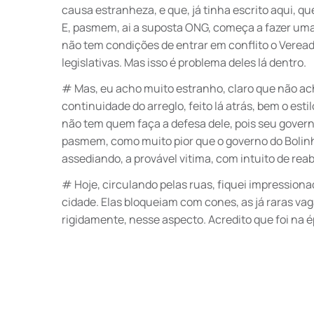
causa estranheza, e que, já tinha escrito aqui, qu
E, pasmem, ai a suposta ONG, começa a fazer uma
não tem condições de entrar em conflito o Veread
legislativas. Mas isso é problema deles lá dentro.
# Mas, eu acho muito estranho, claro que não ac
continuidade do arreglo, feito lá atrás, bem o est
não tem quem faça a defesa dele, pois seu govern
pasmem, como muito pior que o governo do Bolinha.
assediando, a provável vitima, com intuito de reab
# Hoje, circulando pelas ruas, fiquei impressio
cidade. Elas bloqueiam com cones, as já raras va
rigidamente, nesse aspecto. Acredito que foi na 