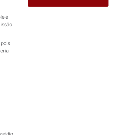
le é
missão
 pois
eria
ssédio.