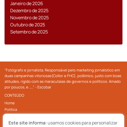
Janeiro de 2026
Dezembro de 2025
Novembro de 2025
Outubro de 2025
Setembro de 2025
”Fotógrafo e jornalista. Responsável pelo marketing jornalistico em
duas campanhas vitoriosas(Collor e FHC), polêmico, justo com boas
atitudes, rígido com as maracutaias de governos e políticos. Amado
por poucos, e …..” - Escobar
CONTEÚDO
Home
Politica
Economia
Este site informa:
usamos cookies para personalizar
Internacional