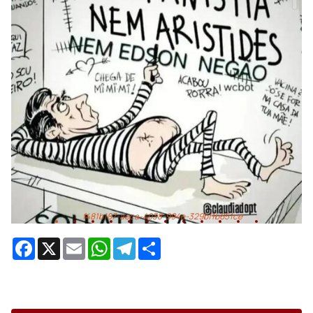
D40FA598-1C67-49C4-B9B1-7EF1985274C5
Facebook
X
Email
WhatsApp
Telegram
Share