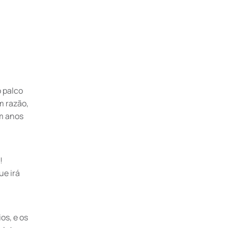
 palco
m razão,
em anos
!
ue irá
os, e os