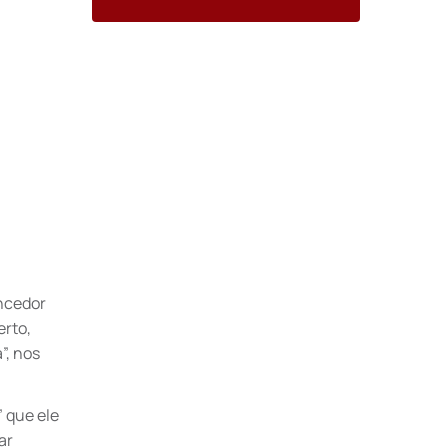
encedor
erto,
”, nos
” que ele
ar