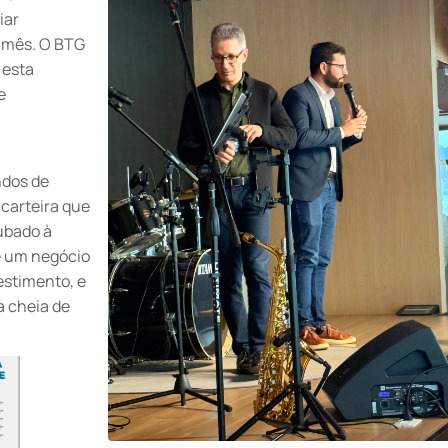
iar
o mês. O BTG
 esta
e
ndos de
carteira que
ubado à
e um negócio
stimento, e
a cheia de