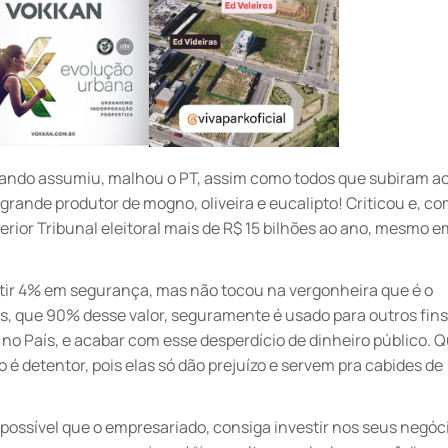
uando assumiu, malhou o PT, assim como todos que subiram ao
rande produtor de mogno, oliveira e eucalipto! Criticou e, co
erior Tribunal eleitoral mais de R$ 15 bilhões ao ano, mesmo 
tir 4% em segurança, mas não tocou na vergonheira que é o
as, que 90% desse valor, seguramente é usado para outros fins
no País, e acabar com esse desperdício de dinheiro público. Q
é detentor, pois elas só dão prejuízo e servem pra cabides de
ossível que o empresariado, consiga investir nos seus negóci