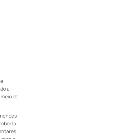
ne
ado a
 meio de
 emendas
scoberta
entares