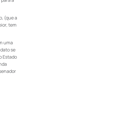
 para a
o, (que a
pior, tem
om uma
idato se
o Estado
unda
 senador