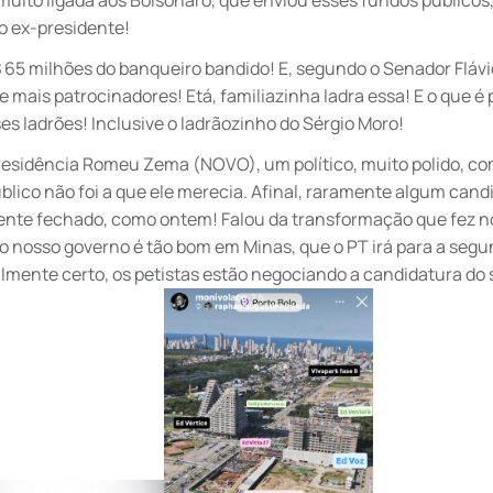
muito ligada aos Bolsonaro, que enviou esses fundos públicos,
o ex-presidente!
$ 65 milhões do banqueiro bandido! E, segundo o Senador Flávi
e mais patrocinadores! Etá, familiazinha ladra essa! E o que é 
 ladrões! Inclusive o ladrãozinho do Sérgio Moro!
esidência Romeu Zema (NOVO), um político, muito polido, c
ublico não foi a que ele merecia. Afinal, raramente algum cand
biente fechado, como ontem! Falou da transformação que fez n
o nosso governo é tão bom em Minas, que o PT irá para a seg
almente certo, os petistas estão negociando a candidatura do