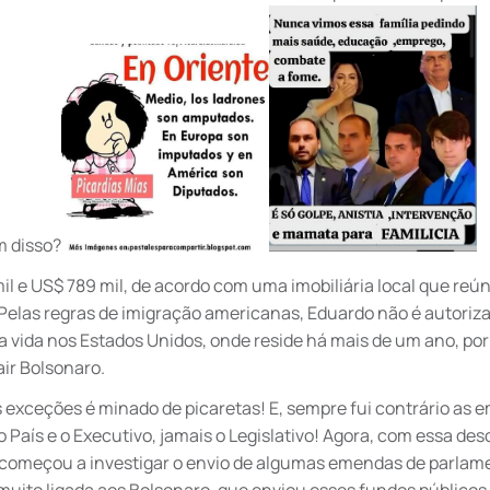
m disso?
il e US$ 789 mil, de acordo com uma imobiliária local que reú
 Pelas regras de imigração americanas, Eduardo não é autoriz
 vida nos Estados Unidos, onde reside há mais de um ano, por
air Bolsonaro.
 exceções é minado de picaretas! E, sempre fui contrário as
País e o Executivo, jamais o Legislativo! Agora, com essa de
F, começou a investigar o envio de algumas emendas de parlam