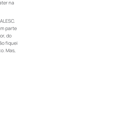
ater na
 ALESC.
am parte
or, do
ão fiquei
co. Mas,