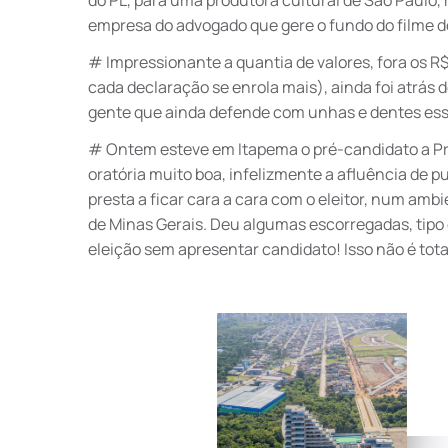
do PL, para uma produtora cultural de São Paulo, 
empresa do advogado que gere o fundo do filme d
# Impressionante a quantia de valores, fora os R
cada declaração se enrola mais), ainda foi atrás d
gente que ainda defende com unhas e dentes esses
# Ontem esteve em Itapema o pré-candidato a Pr
oratória muito boa, infelizmente a afluência de p
presta a ficar cara a cara com o eleitor, num am
de Minas Gerais. Deu algumas escorregadas, tipo 
eleição sem apresentar candidato! Isso não é tot