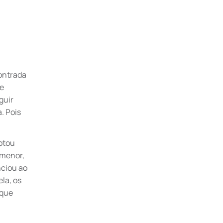
contrada
ue
guir
. Pois
otou
 menor,
nciou ao
la, os
 que