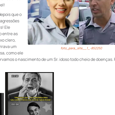
el!
 depois que o
 agressões
s! Ele
o entre as
xo clero,
virava um
foto_para_site__1_-852250
asa, como ele
servamos o nascimento de um Sr. idoso todo cheio de doenças. 