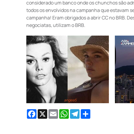
considerado um banco onde os chunchos são adm
todos os envolvidos na campanha que estavam sed
campanha! Eram obrigados a abrir CC no BRB. De
negociatas, utilizam o BRB.
angea5
Facebook
X
Email
WhatsApp
Telegram
Share