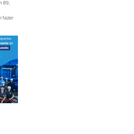
m 89,
 fazer
5A
17814