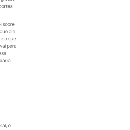
portes,
i sobre
 que ele
ando que
vai para
ssa
iário,
ral, é