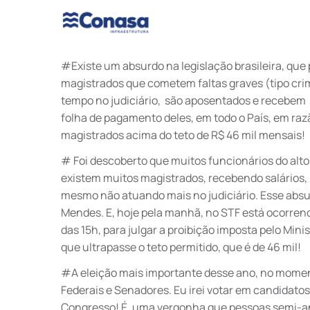
#Existe um absurdo na legislação brasileira, que
magistrados que cometem faltas graves (tipo cri
tempo no judiciário, são aposentados e recebem 
folha de pagamento deles, em todo o País, em raz
magistrados acima do teto de R$ 46 mil mensais!
# Foi descoberto que muitos funcionários do alto
existem muitos magistrados, recebendo salários, m
mesmo não atuando mais no judiciário. Esse absur
Mendes. E, hoje pela manhã, no STF está ocorrendo
das 15h, para julgar a proibição imposta pelo Min
que ultrapasse o teto permitido, que é de 46 mil!
#A eleição mais importante desse ano, no moment
Federais e Senadores. Eu irei votar em candidat
Congresso! É, uma vergonha que pessoas semi-an