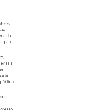
nte os
seu
ima da
os para
te,
mensais,
mar
artir
 público
ados
ogresso