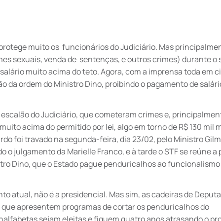
 protege muito os funcionários do Judiciário. Mas principalme
mes sexuais, venda de sentenças, e outros crimes) durante o 
salário muito acima do teto. Agora, com a imprensa toda em c
ão da ordem do Ministro Dino, proibindo o pagamento de salári
 escalão do Judiciário, que cometeram crimes e, principalmen
uito acima do permitido por lei, algo em torno de R$ 130 mil 
do foi travado na segunda-feira, dia 23/02, pelo Ministro Gil
 o julgamento da Marielle Franco, e à tarde o STF se reúne a p
istro Dino, que o Estado pague penduricalhos ao funcionalismo
o atual, não é a presidencial. Mas sim, as cadeiras de Deput
os que apresentem programas de cortar os penduricalhos do
alfabetas sejam eleitas e fiquem quatro anos atrasando o pr