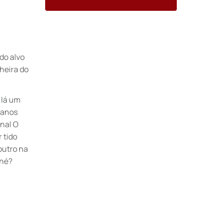
do alvo
heira do
 lá um
 anos
rnal O
 tido
outro na
 né?