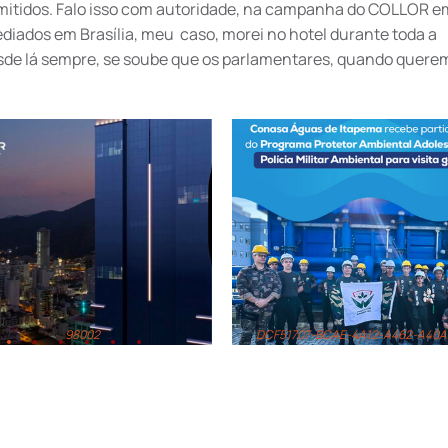
itidos. Falo isso com autoridade, na campanha do COLLOR e
iados em Brasília, meu caso, morei no hotel durante toda a
sde lá sempre, se soube que os parlamentares, quando querem
98002
DCF51707-BCAE-4A12-A462-A40A101D35