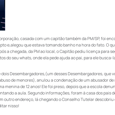
 corporação, casada com um capitão também da PM/SP, foi en
pto e,alegou que estava tomando banho na hora do fato. O q
pós a chegada, da PM ao local, o Capitão pediu licença para se
tos do seu whats, onde ela pede ajuda ao pai, para ele busca-la
o de dois Desembargadores,(um desses Desembargadores, que v
r abuso de menores), anulou a condenação de um abusador de
 menina de 12 anos! Ele foi preso, depois que a escola denu
ntando a aula. Segundo informações, foram à casa dos pais de
m outro endereço, lá chegando o Conselho Tutelar descobriu
tar nisso!