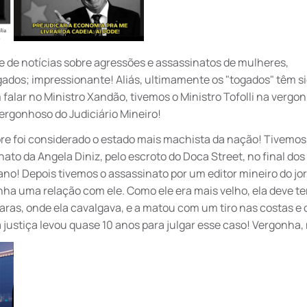
de notícias sobre agressões e assassinatos de mulheres,
gados; impressionante! Aliás, ultimamente os "togados" têm si
alar no Ministro Xandão, tivemos o Ministro Tofolli na vergon
ergonhoso do Judiciário Mineiro!
pre foi considerado o estado mais machista da nação! Tivemos
nato da Angela Diniz, pelo escroto do Doca Street, no final dos
ano! Depois tivemos o assassinato por um editor mineiro do jo
nha uma relação com ele. Como ele era mais velho, ela deve ter
 haras, onde ela cavalgava, e a matou com um tiro nas costas e 
 justiça levou quase 10 anos para julgar esse caso! Vergonha,