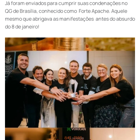
Já foram enviados para cumprir suas condenações no
QG de Brasília, conhecido como Forte Apache. Aquele
mesmo que abrigava as manifestações antes do absurdo
do 8 de janeiro!
EA64FB9C-0A8A-41E2-B742-65C0A476184D