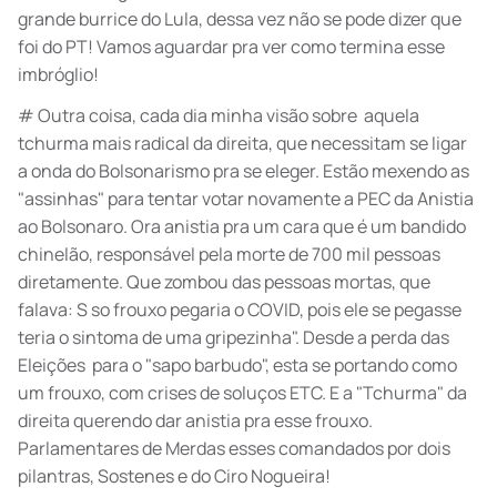
grande burrice do Lula, dessa vez não se pode dizer que
foi do PT! Vamos aguardar pra ver como termina esse
imbróglio!
# Outra coisa, cada dia minha visão sobre aquela
tchurma mais radical da direita, que necessitam se ligar
a onda do Bolsonarismo pra se eleger. Estão mexendo as
"assinhas" para tentar votar novamente a PEC da Anistia
ao Bolsonaro. Ora anistia pra um cara que é um bandido
chinelão, responsável pela morte de 700 mil pessoas
diretamente. Que zombou das pessoas mortas, que
falava: S so frouxo pegaria o COVID, pois ele se pegasse
teria o sintoma de uma gripezinha". Desde a perda das
Eleições para o "sapo barbudo", esta se portando como
um frouxo, com crises de soluços ETC. E a "Tchurma" da
direita querendo dar anistia pra esse frouxo.
Parlamentares de Merdas esses comandados por dois
pilantras, Sostenes e do Ciro Nogueira!