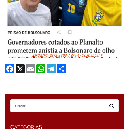
EA64FB9C-0A8A-41E2-B742-65C0A476184D
Facebook
X
Email
WhatsApp
Telegram
Share
CATEGORIAS