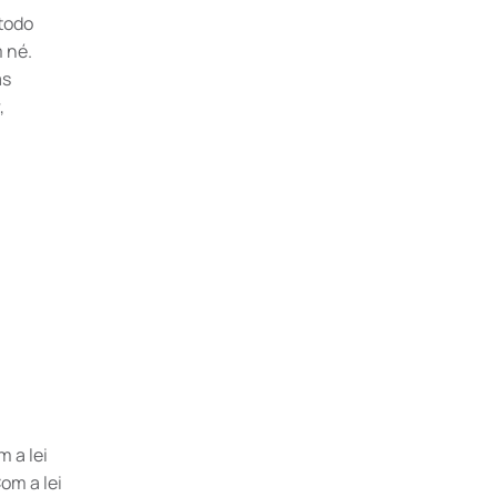
 todo
 né.
as
,
m a lei
om a lei