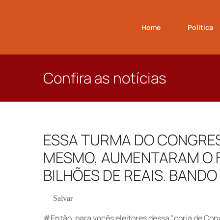
Home
Politica
Confira as notícias
ESSA TURMA DO CONGRE
MESMO, AUMENTARAM O F
BILHÕES DE REAIS. BAND
Salvar
#Então, para vocês eleitores dessa "corja de Cong