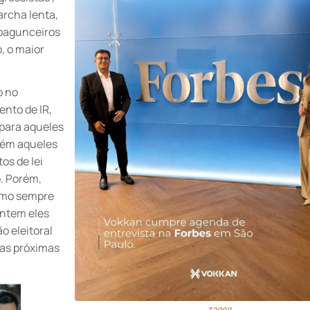
rcha lenta,
 bagunceiros
ó, o maior
o no
ento de IR,
 para aqueles
bém aqueles
os de lei
. Porém,
omo sempre
ontem eles
o eleitoral
a as próximas