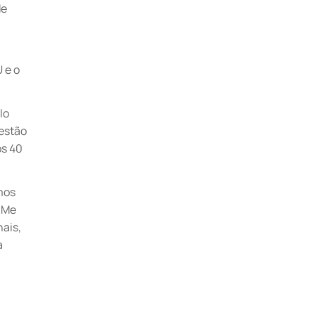
de
 e o
lo
estão
os 40
emos
 Me
nais,
a