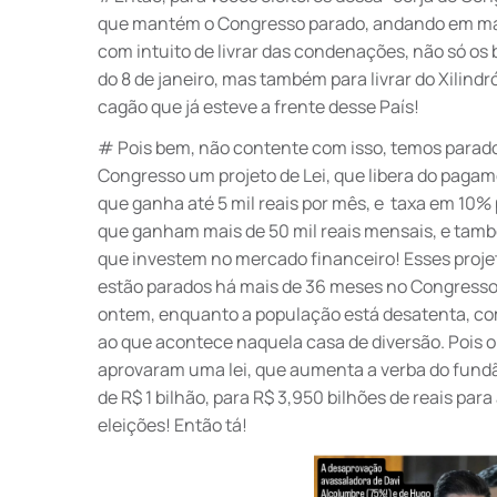
que mantém o Congresso parado, andando em ma
com intuito de livrar das condenações, não só os
do 8 de janeiro, mas também para livrar do Xilindr
cagão que já esteve a frente desse País!
# Pois bem, não contente com isso, temos parad
Congresso um projeto de Lei, que libera do pagam
que ganha até 5 mil reais por mês, e taxa em 10%
que ganham mais de 50 mil reais mensais, e tam
que investem no mercado financeiro! Esses projet
estão parados há mais de 36 meses no Congresso
ontem, enquanto a população está desatenta, c
ao que acontece naquela casa de diversão. Pois 
aprovaram uma lei, que aumenta a verba do fundã
de R$ 1 bilhão, para R$ 3,950 bilhões de reais par
eleições! Então tá!