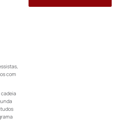
essistas,
gos com
a cadeia
egunda
studos
ograma