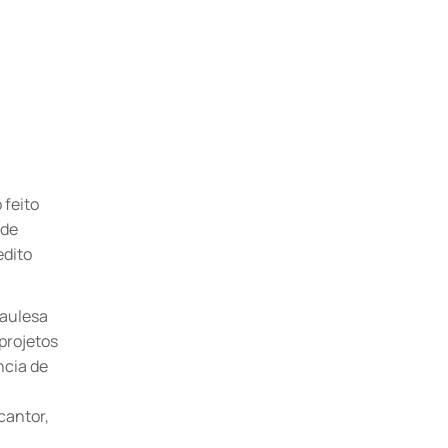
feito
 de
edito
.
gaulesa
 projetos
ncia de
cantor,