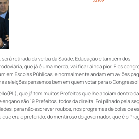
32988
r, será retirada da verba da Saúde, Educação e também dos
odoviária, que já é uma merda, vai ficar ainda pior. Eles congr
tudam em Escolas Públicas, e normalmente andam em aviões pa
ximas eleições pensemos bem em quem votar para o Congresso!
ello(PL), que já tem muitos Prefeitos que lhe apoiam dentro d
 engano são 19 Prefeitos, todos da direita. Foi pilhado pela s
idades, para não escrever roubos, nos programas de bolsa de e
 que era o preferido, do mentiroso do governador, que é o Pr