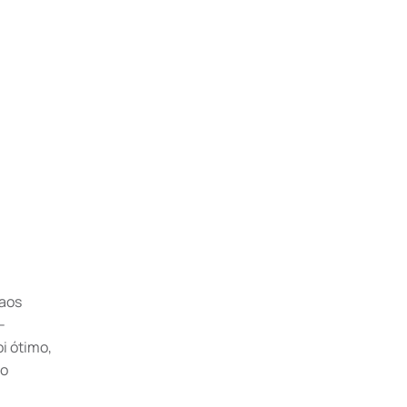
 aos
-
i ótimo,
 o