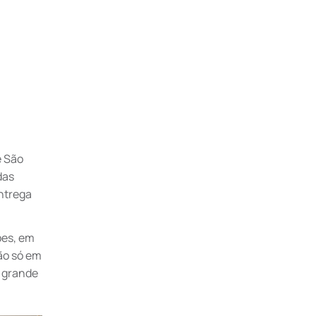
e São
das
entrega
bes, em
ão só em
 grande