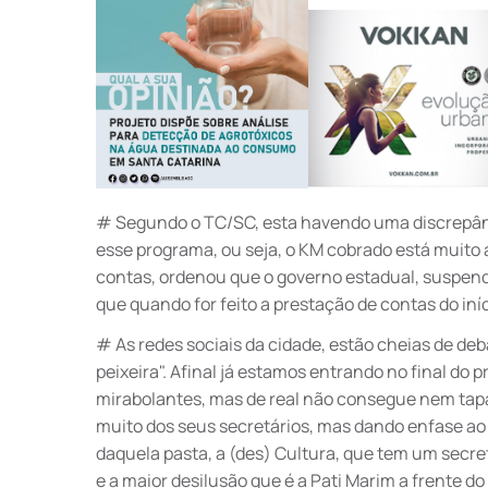
# Segundo o TC/SC, esta havendo uma discrepân
esse programa, ou seja, o KM cobrado está muito 
contas, ordenou que o governo estadual, suspend
que quando for feito a prestação de contas do in
# As redes sociais da cidade, estão cheias de deb
peixeira". Afinal já estamos entrando no final do
mirabolantes, mas de real não consegue nem tapa
muito dos seus secretários, mas dando enfase ao
daquela pasta, a (des) Cultura, que tem um secr
e a maior desilusão que é a Pati Marim a frente d