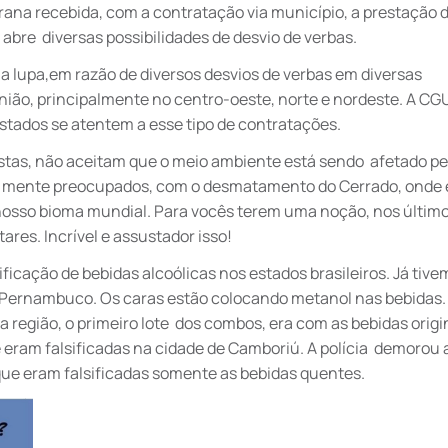
rana recebida, com a contratação via município, a prestação 
 abre diversas possibilidades de desvio de verbas.
 lupa,em razão de diversos desvios de verbas em diversas
ião, principalmente no centro-oeste, norte e nordeste. A CGU
Estados se atentem a esse tipo de contratações.
tas, não aceitam que o meio ambiente está sendo afetado pe
 mente preocupados, com o desmatamento do Cerrado, onde 
nosso bioma mundial. Para vocês terem uma noção, nos últim
res. Incrível e assustador isso!
ficação de bebidas alcoólicas nos estados brasileiros. Já tiv
 Pernambuco. Os caras estão colocando metanol nas bebidas.
a região, o primeiro lote dos combos, era com as bebidas origi
 eram falsificadas na cidade de Camboriú. A polícia demorou 
 que eram falsificadas somente as bebidas quentes.