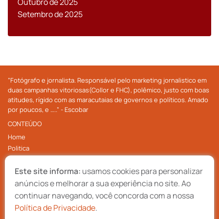
Outubro de 2025
Setembro de 2025
”Fotógrafo e jornalista. Responsável pelo marketing jornalistico em
duas campanhas vitoriosas(Collor e FHC), polêmico, justo com boas
atitudes, rígido com as maracutaias de governos e políticos. Amado
por poucos, e …..” - Escobar
CONTEÚDO
Home
Politica
Economia
Este site informa:
usamos cookies para personalizar
Internacional
Cultura
anúncios e melhorar a sua experiência no site. Ao
Contato
continuar navegando, você concorda com a nossa
ACOMPANHE NAS REDES
Política de Privacidade
.