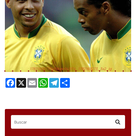
_lg
17821689586a39bd7e16fe6_1782168958_3x2_l
Facebook
X
Email
WhatsApp
Telegram
Share