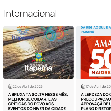
Internacional
06 de Fevereiro
O MUNDO E SE
PRESIDENTES, 
OS ALVARÁS, 
DO MOLHE?
Escrito por Lah
Ler mais
17 de Abril de 2025
A LERDEZA DO GOVERNO, E A
PREOCUPAÇÃO COM A
APROVAÇÃ DE UMA PARTE DO
PLANO DIRETOR POR