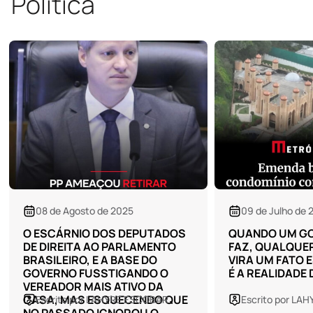
Política
09 de Julho de 2025
03 de Julho de 
QUANDO UM GOVÊRNO NADA
NA HORA DO "A
FAZ, QUALQUER ASSINATURA
SIILENCIO, NA 
VIRA UM FATO ESPECIAL, ESSA
OPOSITOR ESC
É A REALIDADE DE ITAPEMA
EGRÉGIA CASA
"PARCEIRAS D
Escrito por LAHYRE ESCOBAR
Escrito por LA