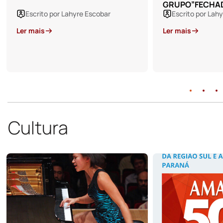
GRUPO”FECHADO”
Escrito por Lahyre Escobar
Ler mais
Cultura
05 de Março de
A VITÓRIA DA BE
DELÍRIO DO T
QUE É O REI DO