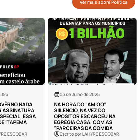
Ver mais sobre Política
2025
30 de Junho de 2025
MIGO"
O PREFEITO DA CIDADE
VEZ DO
TENTANDO VENDER ALGO QUE
ARCÉU NA
ELE NUNCA TEVE:
, COM AS
COMPETÊNCIA
A COMIDA
HYRE ESCOBAR
Escrito por LAHYRE ESCOBAR