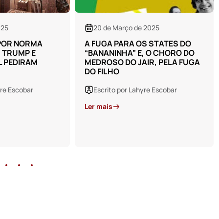
Ler mais
 2025
S STATES DO
, O CHORO DO
IR, PELA FUGA
yre Escobar