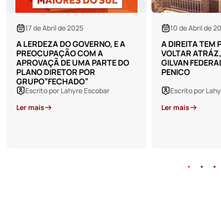
10 de Abril de 2025
20 de Março de
A DIREITA TEM POR NORMA
A FUGA PARA O
VOLTAR ATRÁZ, TRUMP E
“BANANINHA” E
GILVAN FEDERAL PEDIRAM
MEDROSO DO JA
PENICO
DO FILHO
Escrito por Lahyre Escobar
Escrito por Lah
Ler mais
Ler mais