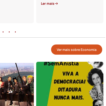
Ler mais
Ver mais sobre Economia
05 de Março de 2025
A VITÓRIA DA BEIJA FLOR E O
DELÍRIO DO TRUMP ACHANDO
QUE É O REI DO MUNDO.
Escrito por Lahyre Escobar