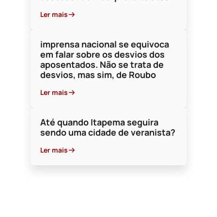
É DEMOCRACIA, 
“TURMA DA NEUR
Escrito por Lahyr
Ler mais
Ler mais
imprensa nacional se equivoca
em falar sobre os desvios dos
aposentados. Não se trata de
desvios, mas sim, de Roubo
Ler mais
Até quando Itapema seguira
sendo uma cidade de veranista?
Ler mais
19 de Fevereiro de 2025
A CAÇA AS BRUXAS AQUI E EM
BRASÍLIA, E O LINDO SAMBA DO
SALGUEIRO!