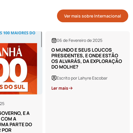
Ver mais sobre Internacional
 de 2025
06 de Novembro de 2024
US LOUCOS
AS CRÍTICAS A UPA E AO
E ONDE ESTÃO
HOSPITAL ESTÃO
DA EXPLORAÇÃO
DEMASIADAS. O POVO NÃO
ACEITA QUE O HOSPITAL TEM
SUAS LIMITAÇÕES
yre Escobar
Escrito por Lahyre Escobar
Ler mais