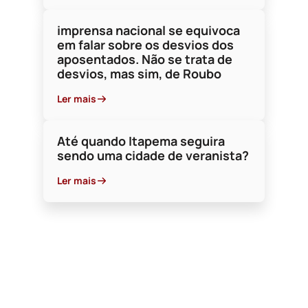
Ler mais
Ler mais
imprensa nacional se equivoca
em falar sobre os desvios dos
aposentados. Não se trata de
desvios, mas sim, de Roubo
Ler mais
Até quando Itapema seguira
sendo uma cidade de veranista?
Ler mais
19 de Fevereiro d
A CAÇA AS BRUXA
BRASÍLIA, E O L
SALGUEIRO!
Escrito por Lahyr